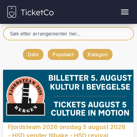
Dato
Populært
Kategori
Fjordsteam 2026 onsdag 5 august 2026
- HSD vender tilbake - HSD revival