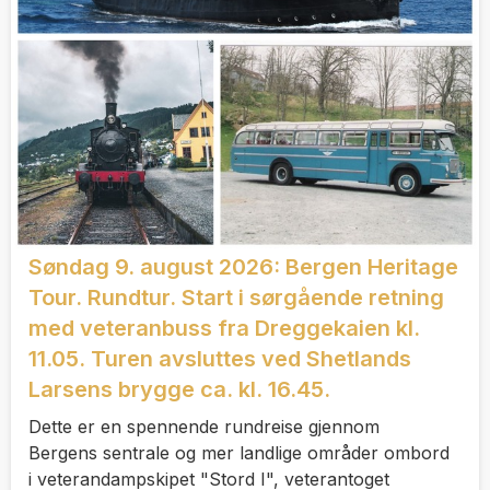
Søndag 9. august 2026: Bergen Heritage
Tour. Rundtur. Start i sørgående retning
med veteranbuss fra Dreggekaien kl.
11.05. Turen avsluttes ved Shetlands
Larsens brygge ca. kl. 16.45.
Dette er en spennende rundreise gjennom
Bergens sentrale og mer landlige områder ombord
i veterandampskipet "Stord I", veterantoget