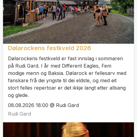
Dølarockens festkveld 2026
Dølarockens festkveld er fast innslag i sommaren
på Rudi Gard. I år med Different Eagles, Fem
modige menn og Baksia. Dølarock er fellesarv med
fanskare frå dei yngste til dei eldste, og med eit
stort felles repertoar er det ikkje langt etter allsang
og glede.
08.08.2026 18:00 @ Rudi Gard
Rudi Gard