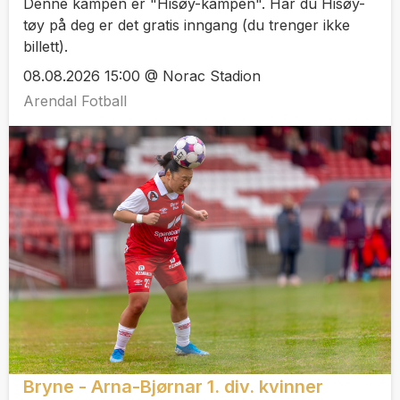
Denne kampen er "Hisøy-kampen". Har du Hisøy-
tøy på deg er det gratis inngang (du trenger ikke
billett).
08.08.2026 15:00 @ Norac Stadion
Arendal Fotball
Bryne - Arna-Bjørnar 1. div. kvinner