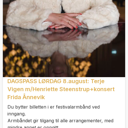
DAGSPASS LØRDAG 8.august: Terje
Vigen m/Henriette Steenstrup+konsert
Frida Ånnevik
Du bytter billetten i er festivalarmbånd ved
inngang.
Armbåndet gir tilgang til alle arrangementer, med
mindre annet er oppgitt.